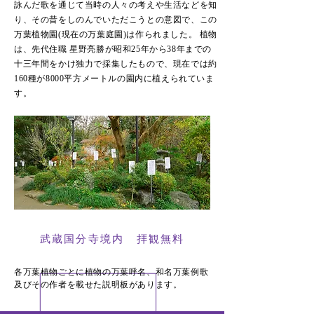
詠んだ歌を通じて当時の人々の考えや生活などを知
り、その昔をしのんでいただこうとの意図で、この
万葉植物園(現在の万葉庭園)は作られました。 植物
は、先代住職 星野亮勝が昭和25年から38年までの
十三年間をかけ独力で採集したもので、現在では約
160種が8000平方メートルの園内に植えられていま
す。
武蔵国分寺境内 拝観無料
各万葉植物ごとに植物の万葉呼名、和名万葉例歌
及びその作者を載せた説明板があります。